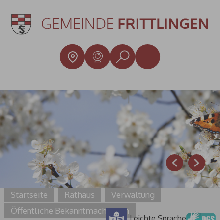
Prev
Next
Startseite
Rathaus
Verwaltung
Öffentliche Bekanntmachungen
Leichte Sprache