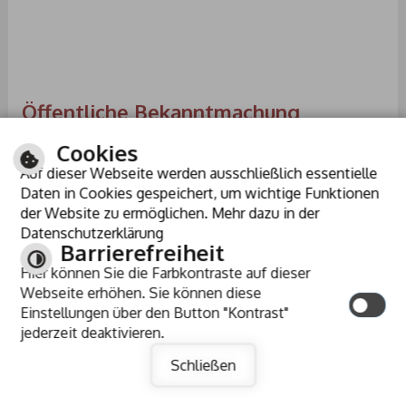
Öffentliche Bekanntmachung
Bebauungsplan „Sondergebiet
Cookies
Nahwärmeversorgung“ Frühzeitige Beteiligung
Auf dieser Webseite werden ausschließlich essentielle
Daten in Cookies gespeichert, um wichtige Funktionen
der Website zu ermöglichen. Mehr dazu in der
Bekanntmachung Bebauungsplan „Sondergebiet
Datenschutzerklärung
Nahwärmeversorgung“ Frühzeitige Beteiligung
Barrierefreiheit
Veröffentlichung Amtsblatt, Nr. 31, Donnerstag,
Hier können Sie die Farbkontraste auf dieser
31.07.2025
Webseite erhöhen. Sie können diese
Unterlagen mit Anlagen zur o. g. Bekanntmachung:
Einstellungen über den Button "Kontrast"
00_Deckblatt_fr47dbl110a_docx
jederzeit deaktivieren.
11_Karte_fr47110a_01_dwg
12_UPlan_Nutz_fr47110a_02_dwg
Schließen
13_UPlan_GB_fr47110a_03_dwg
21_Teil-A_fr47110a_05_dwg