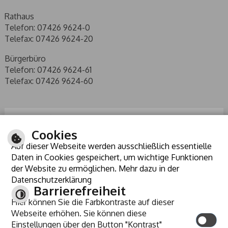
Rathaus
Telefon: 07426 9624-0
Telefax: 07426 9624-20
Bürgerbüro
Telefon: 07426 9624-61
Telefax: 07426 9624-60
Cookies
Auf dieser Webseite werden ausschließlich essentielle
Daten in Cookies gespeichert, um wichtige Funktionen
der Website zu ermöglichen. Mehr dazu in der
Datenschutzerklärung
Barrierefreiheit
Hier können Sie die Farbkontraste auf dieser
ANREISE
Webseite erhöhen. Sie können diese
KONTRAST
Einstellungen über den Button "Kontrast"