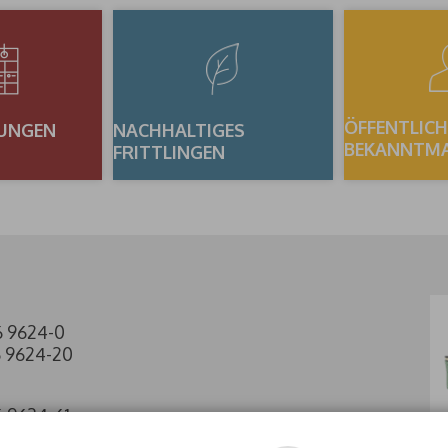
ÖFFENTLICH
UNGEN
NACHHALTIGES
BEKANNTM
FRITTLINGEN
6 9624-0
6 9624-20
6 9624-61
6 9624-60