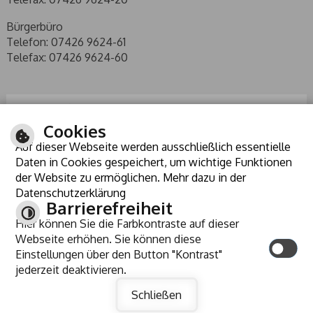
Bürgerbüro
Telefon: 07426 9624-61
Telefax: 07426 9624-60
Cookies
Auf dieser Webseite werden ausschließlich essentielle
Daten in Cookies gespeichert, um wichtige Funktionen
der Website zu ermöglichen. Mehr dazu in der
Datenschutzerklärung
Barrierefreiheit
Hier können Sie die Farbkontraste auf dieser
ANREISE
Webseite erhöhen. Sie können diese
KONTRAST
Einstellungen über den Button "Kontrast"
jederzeit deaktivieren.
INHALT
IMPRESSUM
HILFE
DATENSCHUTZ
BARRIEREFREIHEIT
Schließen