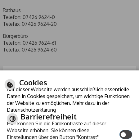
Rathaus
Telefon: 07426 9624-0
Telefax: 07426 9624-20
Bürgerbüro
Telefon: 07426 9624-61
Telefax: 07426 9624-60
Cookies
Auf dieser Webseite werden ausschließlich essentielle
Daten in Cookies gespeichert, um wichtige Funktionen
der Website zu ermöglichen. Mehr dazu in der
Datenschutzerklärung
Barrierefreiheit
Hier können Sie die Farbkontraste auf dieser
ANREISE
Webseite erhöhen. Sie können diese
KONTRAST
Einstellungen über den Button "Kontrast"