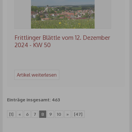
Frittlinger Blättle vom 12. Dezember
2024 - KW 50
Artikel weiterlesen
Einträge insgesamt: 463
[1]
«
6
7
8
9
10
»
[47]