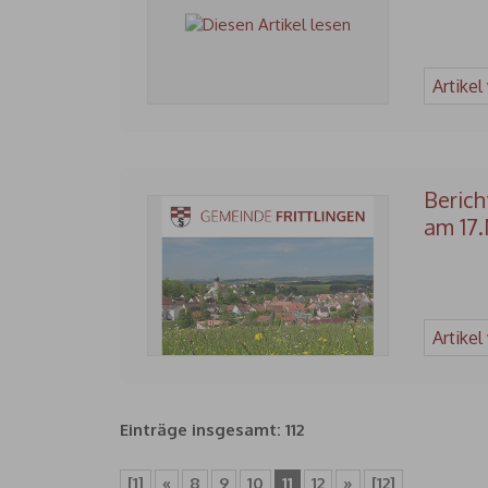
Artikel
Berich
am 17.
Artikel
Einträge insgesamt: 112
[1]
«
8
9
10
11
12
»
[12]