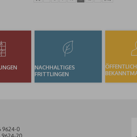
ÖFFENTLICH
UNGEN
NACHHALTIGES
BEKANNTM
FRITTLINGEN
6 9624-0
6 9624-20