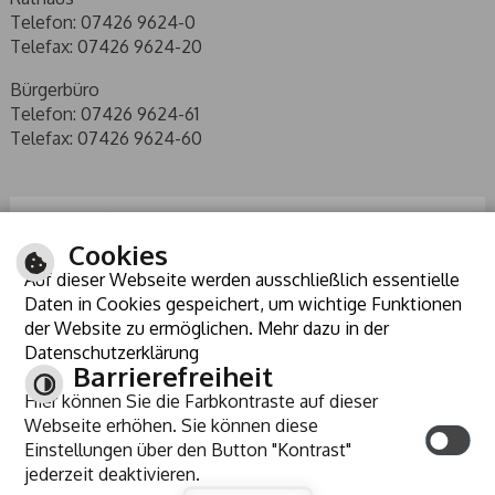
Telefon: 07426 9624-0
Telefax: 07426 9624-20
Bürgerbüro
Telefon: 07426 9624-61
Telefax: 07426 9624-60
Cookies
Auf dieser Webseite werden ausschließlich essentielle
Daten in Cookies gespeichert, um wichtige Funktionen
der Website zu ermöglichen. Mehr dazu in der
Datenschutzerklärung
Barrierefreiheit
Hier können Sie die Farbkontraste auf dieser
ANREISE
Webseite erhöhen. Sie können diese
KONTRAST
Einstellungen über den Button "Kontrast"
jederzeit deaktivieren.
INHALT
IMPRESSUM
HILFE