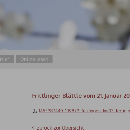
ttle"
Online lesen
Frittlinger Blättle vom 21. Januar 2
1453987440_109879_frittlingen_kw03_fertig.
zurück zur Übersicht