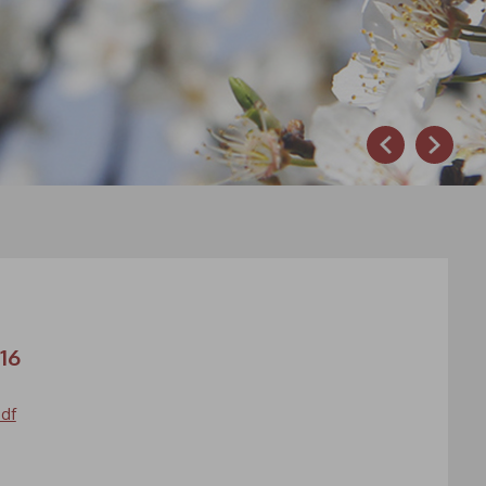
Prev
Next
016
pdf