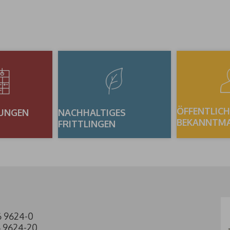
ÖFFENTLICH
UNGEN
NACHHALTIGES
BEKANNTM
FRITTLINGEN
6 9624-0
6 9624-20