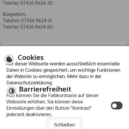
Telefax: 07426 9624-20
Bürgerbüro
Telefon: 07426 9624-61
Telefax: 07426 9624-60
Cookies
Auf dieser Webseite werden ausschließlich essentielle
Daten in Cookies gespeichert, um wichtige Funktionen
der Website zu ermöglichen. Mehr dazu in der
Datenschutzerklärung
Barrierefreiheit
Hier können Sie die Farbkontraste auf dieser
ANREISE
Webseite erhöhen. Sie können diese
KONTRAST
Einstellungen über den Button "Kontrast"
jederzeit deaktivieren.
INHALT
IMPRESSUM
HILFE
DATENSCHUTZ
BARRIEREFREIHEIT
Schließen